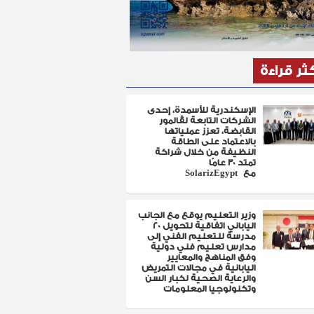
كثر قراءة
الإسكندرية للأسمدة، إحدى
الشركات التابعة لڤالمور
القابضة، تعزز عملياتها
بالاعتماد على الطاقة
النظيفة من خلال شراكة
تمتد 30 عامًا
مع SolarizEgypt
وزير التعليم يوقع مع الجانب
الياباني اتفاقية لتحويل 20
مدرسة للتعليم الفني إلى
مدارس تعليم فني دولية
وفق المناهج والمعايير
اليابانية في مجالات التمريض
والرعاية الصحية لكبار السن
وتكنولوجيا المعلومات