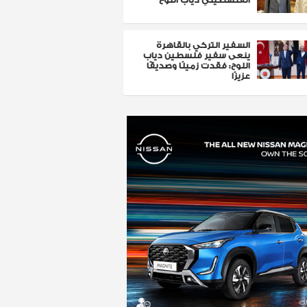
السفير التركي بالقاهرة
ينعى سفير فلسطين دياب
اللوح: فقدت زميلًا وصديقًا
عزيزًا