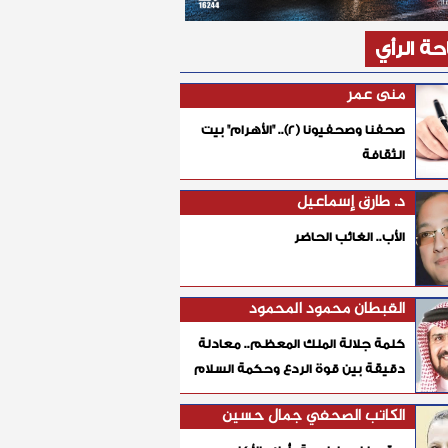
ة الرأي
منى عمر
صحفنا وصحفيونا (٢).. "الأهرام" بيت
الثقافة
د. طارق إسماعيل
الأب.. الغائب الحاضر
القبطان محمود المحمود
كلمة جلالة الملك المعظم.. معادلة
دقيقة بين قوة الردع وحكمة السلام
الكاتب الصحفي جمال حسين