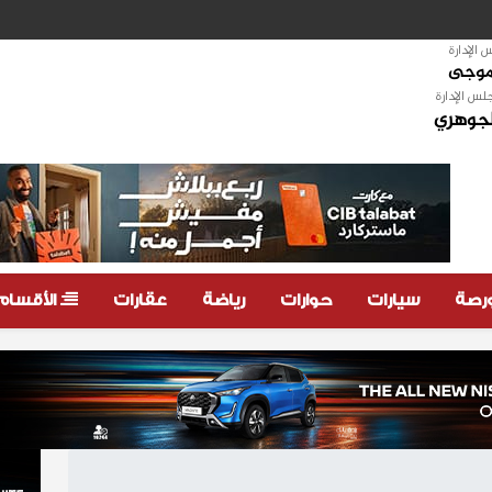
الإدارة
لموجى
لس الإدارة
لجوهري
ورصة
سيارات
حوارات
رياضة
عقارات
الأقسام