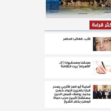
كثر قراءة
الأب.. الغائب الحاضر
صحفنا وصحفيونا (٢)..
"الأهرام" بيت الثقافة
أسامة أبو العز الأتربي يصدر
قرارًا بتعيين اللواء حسن
محمد يوسف شمس الدين
مستشارًا لأمين حزب حماة
الوطن بكفر الشيخ