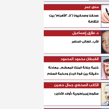
منى عمر
صحفنا وصحفيونا (٢).. "الأهرام" بيت
الثقافة
د. طارق إسماعيل
الأب.. الغائب الحاضر
القبطان محمود المحمود
كلمة جلالة الملك المعظم.. معادلة
دقيقة بين قوة الردع وحكمة السلام
الكاتب الصحفي جمال حسين
سقوط إمبراطورية «أولاد الأكابر»