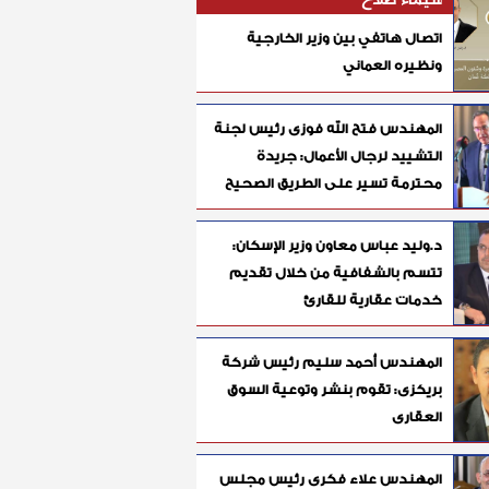
شيماء صلاح
اتصال هاتفي بين وزير الخارجية
ونظيره العماني
المهندس فتح الله فوزى رئيس لجنة
التشييد لرجال الأعمال: جريدة
محترمة تسير على الطريق الصحيح
د.وليد عباس معاون وزير الإسكان:
تتسم بالشفافية من خلال تقديم
خدمات عقارية للقارئ
المهندس أحمد سليم رئيس شركة
بريكزى: تقوم بنشر وتوعية السوق
العقارى
المهندس علاء فكرى رئيس مجلس