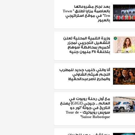
بعد نجاح مشروعاتها
بالعاصمة مزايا تطلق " Town
Ten" في موقع استراتيجي
بالعبور
وزيرة التنمية المحلية تعلن
التشغيل التجريبي لمجزر
أخميم بمحافظة سوهاج
بتكلفة 38 مليون جنيه
أنا وانتي كليب جديد للمطرب
النجم هيثم الشاولي
والمخرج ناصرعبدالحفيظ
مع أول رحلة روبوت في
العالم .. جيجي (GIGI) يصنع
التاريخ في جولة "تور دو
سويس روبوتيك - Tour de
Suisse Robotique"
مستشفى مصر للطيران