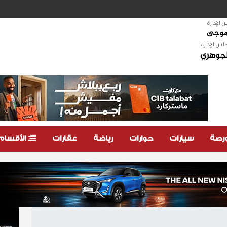
الإدارة
لموجى
لس الإدارة
لجوهري
ورصة
سيارات
حوارات
رياضة
عقارات
الأقسام