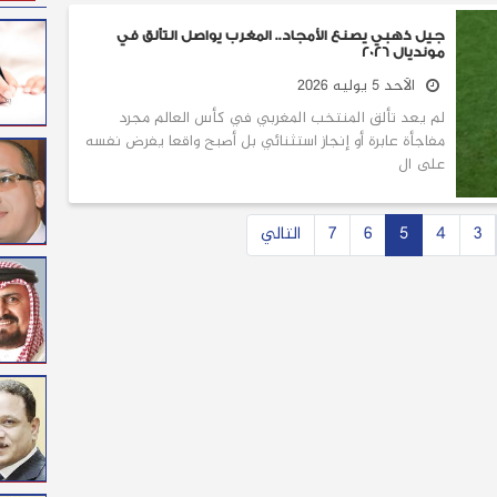
جيل ذهبي يصنع الأمجاد.. المغرب يواصل التألق في
مونديال 2026
الأحد 5 يوليه 2026
لم يعد تألق المنتخب المغربي في كأس العالم مجرد
مفاجأة عابرة أو إنجاز استثنائي بل أصبح واقعا يفرض نفسه
على ال
3
4
5
6
7
التالي