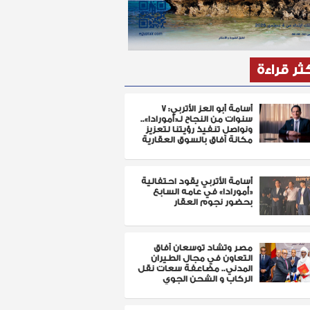
كثر قراءة
أسامة أبو العز الأتربي: 7
سنوات من النجاح لـ«أمورادا»..
ونواصل تنفيذ رؤيتنا لتعزيز
مكانة آفاق بالسوق العقارية
أسامة الأتربي يقود احتفالية
«أمورادا» في عامه السابع
بحضور نجوم العقار
مصر وتشاد توسعان آفاق
التعاون في مجال الطيران
المدني.. مضاعفة سعات نقل
الركاب و الشحن الجوي