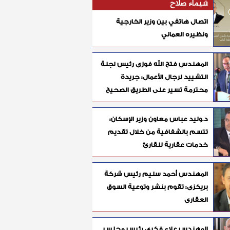
شيماء صلاح
اتصال هاتفي بين وزير الخارجية
ونظيره العماني
المهندس فتح الله فوزى رئيس لجنة
التشييد لرجال الأعمال: جريدة
محترمة تسير على الطريق الصحيح
د.وليد عباس معاون وزير الإسكان:
تتسم بالشفافية من خلال تقديم
خدمات عقارية للقارئ
المهندس أحمد سليم رئيس شركة
بريكزى: تقوم بنشر وتوعية السوق
العقارى
المهندس علاء فكرى رئيس مجلس