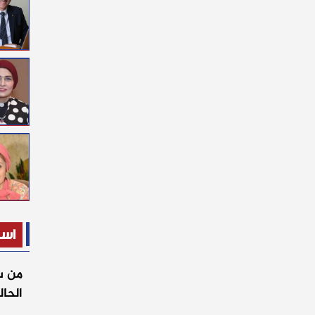
است
من س
الحا