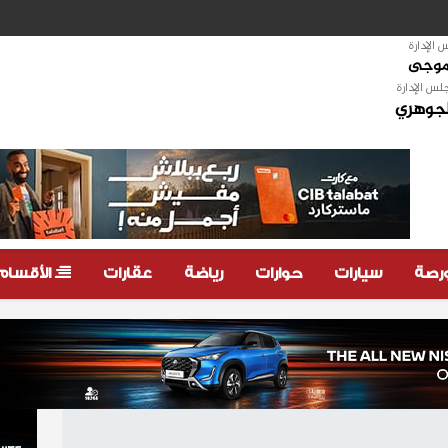
الإدارة
لموجى
لس الإدارة
لجوهري
ورصة
سيارات
حوارات
رياضة
عقارات
الأقسام