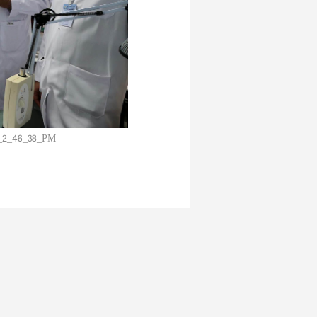
t_2_46_38_PM