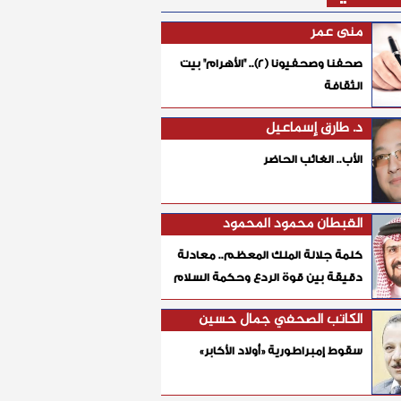
منى عمر
صحفنا وصحفيونا (٢).. "الأهرام" بيت
الثقافة
د. طارق إسماعيل
الأب.. الغائب الحاضر
القبطان محمود المحمود
كلمة جلالة الملك المعظم.. معادلة
دقيقة بين قوة الردع وحكمة السلام
الكاتب الصحفي جمال حسين
سقوط إمبراطورية «أولاد الأكابر»