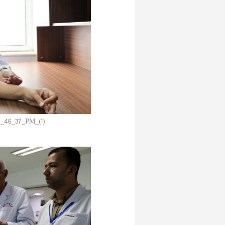
_46_37_PM_(1)