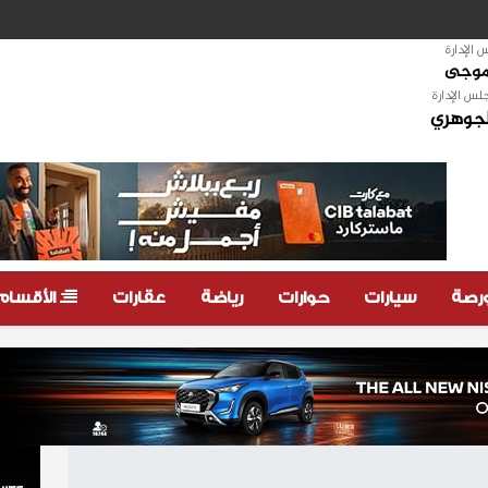
الإدارة
لموجى
لس الإدارة
لجوهري
ورصة
سيارات
حوارات
رياضة
عقارات
الأقسام