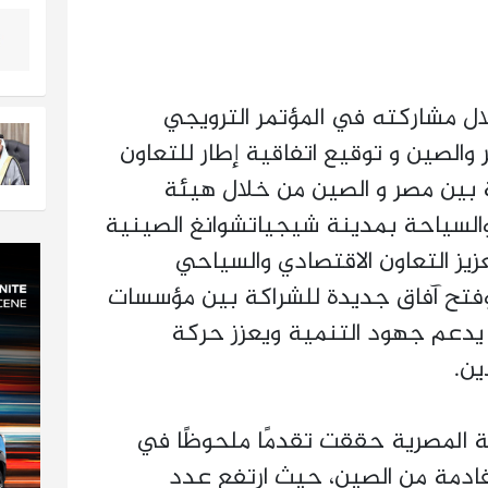
ال مشاركته في المؤتمر الترويجي
والصين و توقيع اتفاقية إطار للتعاون
 بين مصر و الصين من خلال هيئة
 والسياحة بمدينة شيجياتشوانغ الصينية
زيز التعاون الاقتصادي والسياحي
وفتح آفاق جديدة للشراكة بين مؤسسات
 يدعم جهود التنمية ويعزز حركة
ين.
ة المصرية حققت تقدمًا ملحوظًا في
قادمة من الصين، حيث ارتفع عدد