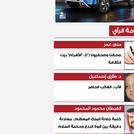
ة الرأي
منى عمر
صحفنا وصحفيونا (٢).. "الأهرام" بيت
الثقافة
د. طارق إسماعيل
الأب.. الغائب الحاضر
القبطان محمود المحمود
كلمة جلالة الملك المعظم.. معادلة
دقيقة بين قوة الردع وحكمة السلام