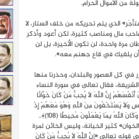
ة من الأموال الحرام.
جَر» الذي يتم تحريكه من خلف الستار، لا
احب مال ومناصب كثيرة، لكن أعود وأذكر
ان مرة واحدة، لن تكون الأخيرة، بل لن
أن يلقيك في قاع جهنم معه».
 كل العصور والبلدان، وحذرنا منها
ة الشريفة، فقال تعالى في سورة النساء
أَنْفُسَهُمْ إِنَّ اللَّهَ لَا يُحِبُّ مَنْ كَانَ خَوَّانًا
َ النَّاسِ وَلَا يَسْتَخْفُونَ مِنَ اللَّهِ وَهُوَ مَعَهُمْ إِذْ
يُبَيِّتُونَ مَا لَا يَرْضَى مِنَ الْقَوْلِ وَكَانَ اللَّهُ بِمَا يَعْمَلُونَ مُحِيطًا (108)﴾..
لخوان» كثير الخيانة، وليس الخائن لمرة
تعالى «إِنَّ اللَّهَ لَا يُحِبُّ مَنْ كَانَ