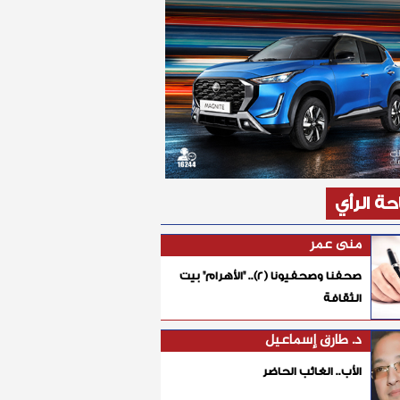
ة الرأي
منى عمر
صحفنا وصحفيونا (٢).. "الأهرام" بيت
الثقافة
د. طارق إسماعيل
الأب.. الغائب الحاضر