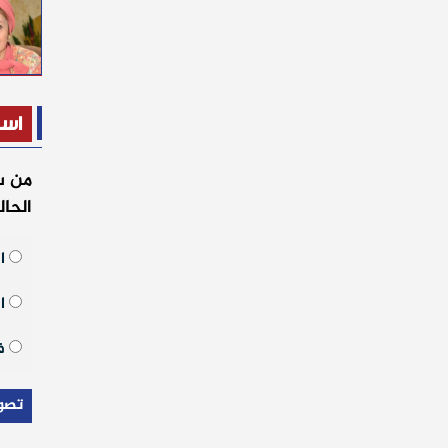
است
من س
الحا
ال
ال
فر
تصو