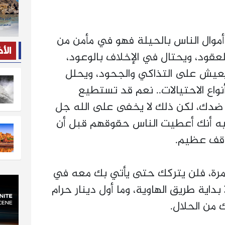
أموال الناس بالحيلة فهو في مأمن من
الأ
عقود، ويحتال في الإخلاف بالوعود،
عيش على التذاكي والجحود، ويحلل
اع الاحتيالات.. نعم قد تستطيع
ة ضدك، لكن ذلك لا يخفى على الله جل
يه أنك أعطيت الناس حقوقهم قبل أن
وقف عظيم.
مرة، فلن يتركك حتى يأتي بك معه في
بداية طريق الهاوية، وما أول دينار حرام
ك من الحلال.