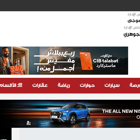
الإدارة
لموجى
لس الإدارة
لجوهري
ورصة
سيارات
حوارات
رياضة
عقارات
الأقسام