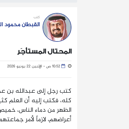
كتب
القبطان محمود ا
المحتال المستأجَر
10:52 ص - الإثنين 22 يونيو 2026
كتب رجل إلى عبدالله بن عمر
كله، فكتب إليه أن العلم كث
الظهر من دماء الناس، خميص
أعراضهم، لازماً لأمر جماعتهم