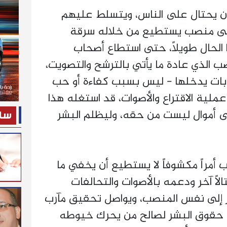
ن يحتال على الناس، ويتسلط عليهم
إلى منصب يستطيع من خلاله سرقة
لحال طويلاً، حتى استطاع أصحاب
ب الذي عادة ما يأتي بالترشح والتصويت،
بات يدخلها - ليس بسبب كفاءة أو حب
ملية الاقتراع والأصوات، قد استغله هذا
 أموال ليست من حقه، وليظلم البشر
ساح
مراً مكشوفاً لا يستطيع أن يخفي ما
لاً آخر ودعمه بالأصوات والتحالفات
َر إلى نفس المنصب، ويواصل تحقيق مآرب
ل حقوق البشر لصالح من يحرك خيوطه