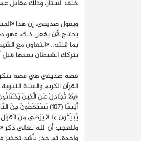
خلف الستار، وذلك مقابل عمول
ويقول صديقي، إن هذا «المستأ
يحتاج لأن يفعل ذلك، فهو ص
بما قلته.. «التعاون مع الشيط
يتركك الشيطان بعدها قبل 
قصة صديقي هي قصة تتكرر في
القرآن الكريم والسنة النبوي
﴿وَلَا تُجَادِلْ عَنِ الَّذِينَ يَخْتَانُونَ 
أَثِيمًا (107) يَسْتَخْفُونَ مِن
وللعجب أن الله تعالى ذكر «ا
واحدة، ثم حذر بأشد تحذير في قوله 