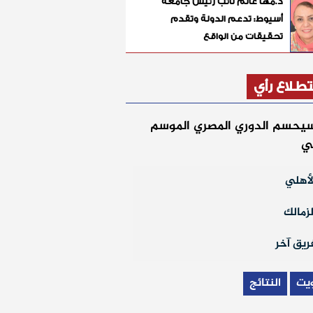
د.مها غانم نائب رئيس جامعة
أسيوط: تدعم الدولة وتقدم
تحقيقات من الواقع
طلاع رأي
يحسم الدوري المصري الموسم
لي
أهلي
زمالك
يق آخر
يت
النتائج