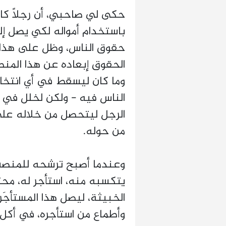
حكى لي صاحبي، أن رجلاً كا
باستخدام أمواله لكي يصل 
حقوق الناس، وظل على هذا ا
الحقوق إبعاده عن هذا المنص
وما كان ليسقط في أي انتخا
الناس فيه - ولكن لخلل في ع
الرجل ليتحصل من خلاله على
من حوله.
وعندما أصبح ترشحه للمنصب أ
يتكسبه منه، استأجر له، محتا
الخبيثة، ليصل هذا المستأج
وأطماع من استأجره، في أك