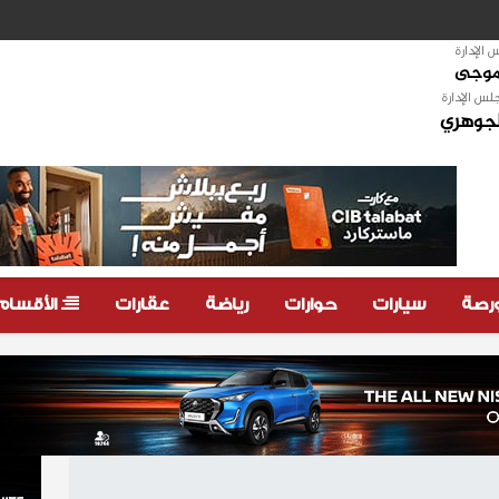
الإدارة
لموجى
لس الإدارة
لجوهري
ورصة
سيارات
حوارات
رياضة
عقارات
الأقسام