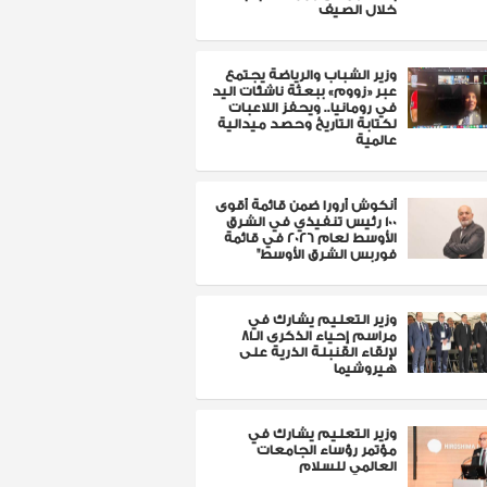
خلال الصيف
وزير الشباب والرياضة يجتمع
عبر «زووم» ببعثة ناشئات اليد
في رومانيا.. ويحفز اللاعبات
لكتابة التاريخ وحصد ميدالية
عالمية
أنكوش أرورا ضمن قائمة أقوى
100 رئيس تنفيذي في الشرق
الأوسط لعام 2026 في قائمة
فوربس الشرق الأوسط"
وزير التعليم يشارك في
مراسم إحياء الذكرى الـ81
لإلقاء القنبلة الذرية على
هيروشيما
وزير التعليم يشارك في
مؤتمر رؤساء الجامعات
العالمي للسلام