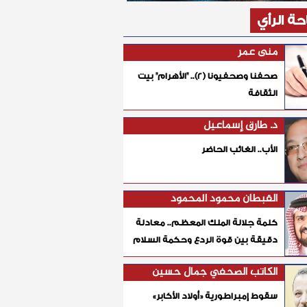
ة الرأي
منى عمر
صحفنا وصحفيونا (٢).. "الأهرام" بيت
الثقافة
د. طارق إسماعيل
الأب.. الغائب الحاضر
القبطان محمود المحمود
كلمة جلالة الملك المعظم.. معادلة
دقيقة بين قوة الردع وحكمة السلام
الكاتب الصحفي جمال حسين
سقوط إمبراطورية «أولاد الأكابر»