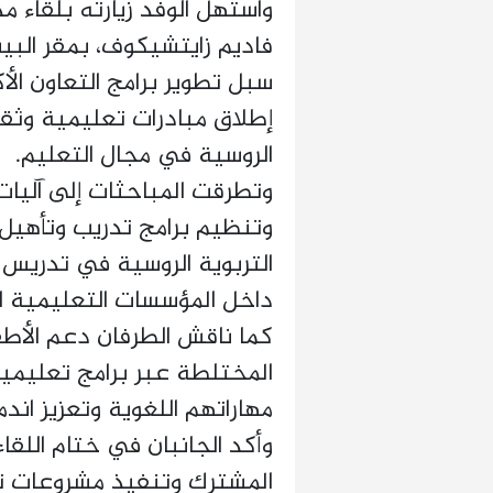
واستهل الوفد زيارته بلقاء مد
فاديم زايتشيكوف، بمقر البي
سبل تطوير برامج التعاون الأ
إطلاق مبادرات تعليمية وثقا
الروسية في مجال التعليم.
وتطرقت المباحثات إلى آليات 
وتنظيم برامج تدريب وتأهيل 
التربوية الروسية في تدريس 
داخل المؤسسات التعليمية ا
كما ناقش الطرفان دعم الأطفا
المختلطة عبر برامج تعلي
مهاراتهم اللغوية وتعزيز اند
وأكد الجانبان في ختام اللق
المشترك وتنفيذ مشروعات تع