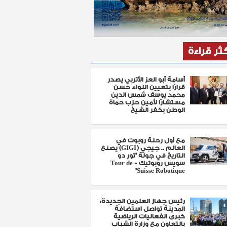
كثر قراءة
أسامة أبو العز الأتربي يصدر
قرارًا بتعيين اللواء حسن
محمد يوسف شمس الدين
مستشارًا لأمين حزب حماة
الوطن بكفر الشيخ
مع أول رحلة روبوت في
العالم .. جيجي (GIGI) يصنع
التاريخ في جولة "تور دو
سويس روبوتيك - Tour de
Suisse Robotique"
رئيس جهاز العلمين الجديدة:
المدينة تواصل استضافة
كبرى الفعاليات الرياضية
بالتعاون مع وزارة الشباب