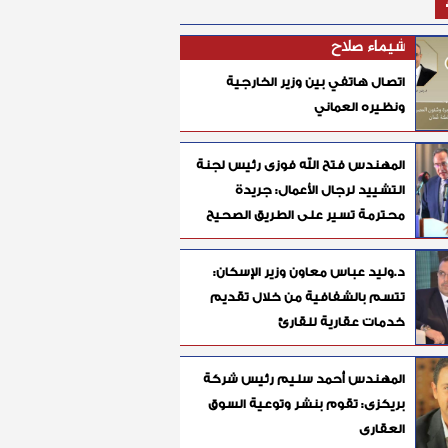
شيماء صلاح
اتصال هاتفي بين وزير الخارجية
ونظيره العماني
المهندس فتح الله فوزى رئيس لجنة
التشييد لرجال الأعمال: جريدة
محترمة تسير على الطريق الصحيح
د.وليد عباس معاون وزير الإسكان:
تتسم بالشفافية من خلال تقديم
خدمات عقارية للقارئ
المهندس أحمد سليم رئيس شركة
بريكزى: تقوم بنشر وتوعية السوق
العقارى