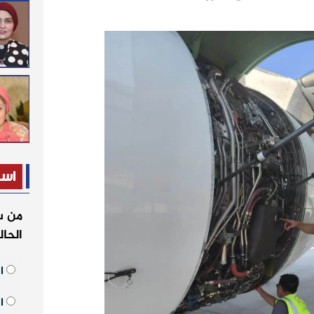
است
من س
الحا
ال
ال