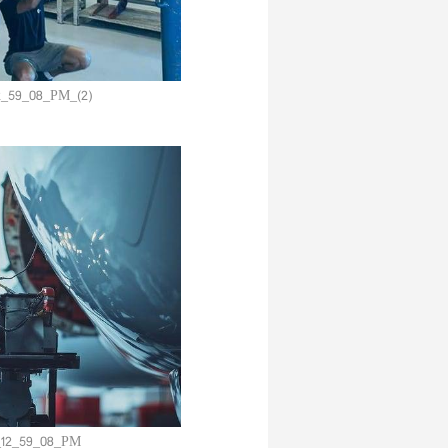
2_59_08_PM_(2)
_12_59_08_PM