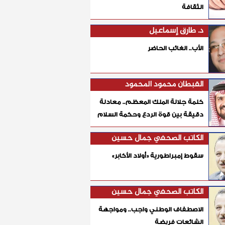
الثقافة
د. طارق إسماعيل
الأب.. الغائب الحاضر
القبطان محمود المحمود
كلمة جلالة الملك المعظم.. معادلة
دقيقة بين قوة الردع وحكمة السلام
الكاتب الصحفي جمال حسين
سقوط إمبراطورية «أولاد الأكابر»
الكاتب الصحفي جمال حسين
الاصطفاف الوطني واجب.. ومواجهة
الشائعات فريضة