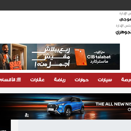
الإدارة
لموجى
لس الإدارة
لجوهري
ورصة
سيارات
حوارات
رياضة
عقارات
الأقسام