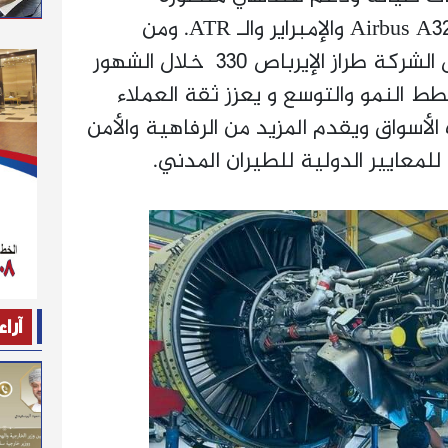
لأسطولها من طراز طائرات Airbus A320 والإمبراير والـ ATR. ومن
المتوقع أن ينضم إلي أسطول الشركة طراز الإيرباص 330 خلال الشهور
طط النمو والتوسع و يعزز ثقة العملاء
أسواق ويقدم المزيد من الرفاهية والأمن
 للمعايير الدولية للطيران المدني.
آراء