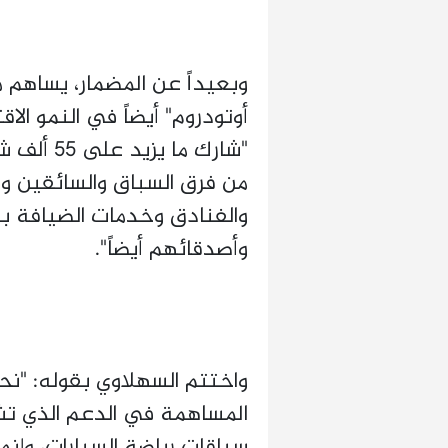
وبعيداً عن المضمار، يساهم 
أوتودروم" أيضاً في النمو ال
"شارك ما 
من فرق السباق والسائقين و
والفنادق وخدمات الضيافة ب
وأصدقائهم أيضاً".
واختتم السهلاوي بقوله: "نحن
المساهمة في الدعم الذي تشه
سباقات رياضة السيارات، وإن