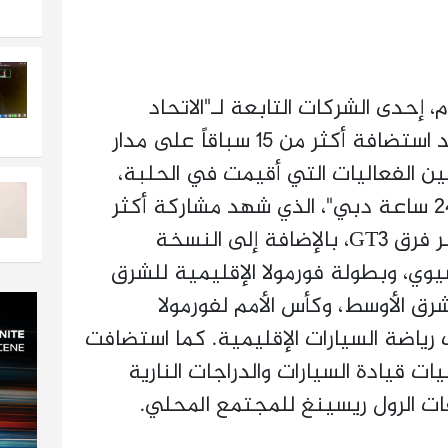
إحدى الشركات التابعة لـ"الاتحاد
العقارية"، موسمها مؤخراً بعد استضافة أكثر من 15 سباقاً على مدار
ين الفعاليات التي أقيمت في الحلبة،
كان سباق التحمل السنوي "24 ساعة دبي"، الذي شهد مشاركة أكثر
من 70 فريقاً، ومن ضمنها أكبر فرق GT3، بالإضافة إلى النسخة
يوي، وبطولة فورمولا الإقليمية للشرق
ط، وبطولة فورمولا 4 الشرق الأوسط، وكأس الأمم لفورمولا
 رياضة السيارات الإقليمية. كما استضافت
80 يوماً لفعاليات قيادة السيارات والدراجات النارية