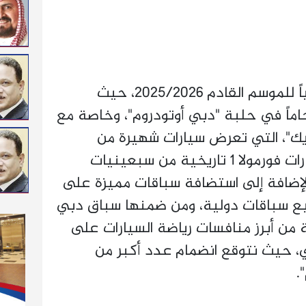
وأضاف: "يجري التخطيط حالياً للموسم القادم 2025/2026، حيث
اماً في حلبة "دبي أوتودروم"، وخاصة مع
ك"، التي تعرض سيارات شهيرة من
ستينيات القرن الماضي وسيارات فورمولا 1 تاريخية من سبعينيات
الإضافة إلى استضافة سباقات مميزة على
ربع سباقات دولية، ومن ضمنها سباق دبي
 من أبرز منافسات رياضة السيارات على
ي، حيث نتوقع انضمام عدد أكبر من
.