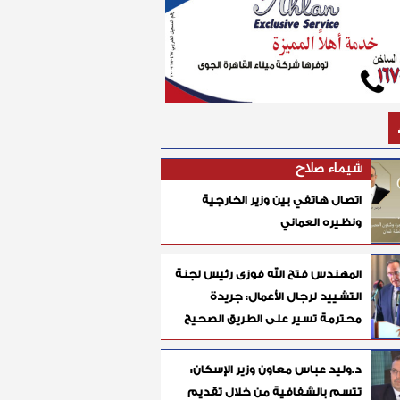
شيماء صلاح
اتصال هاتفي بين وزير الخارجية
ونظيره العماني
المهندس فتح الله فوزى رئيس لجنة
التشييد لرجال الأعمال: جريدة
محترمة تسير على الطريق الصحيح
د.وليد عباس معاون وزير الإسكان:
تتسم بالشفافية من خلال تقديم