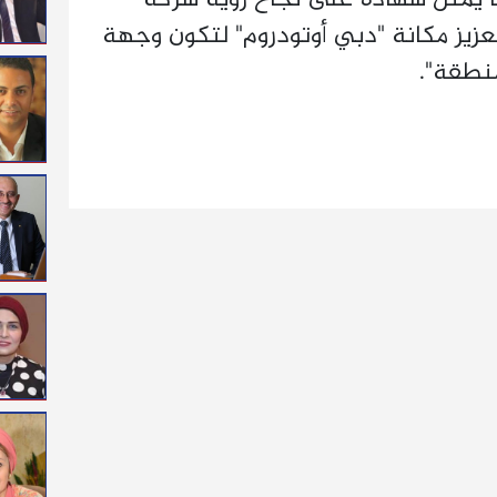
تعزيز مكانة "دبي أوتودروم" لتكون وجهة
منطقة".