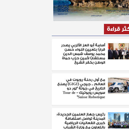
كثر قراءة
أسامة أبو العز الأتربي يصدر
قرارًا بتعيين اللواء حسن
محمد يوسف شمس الدين
مستشارًا لأمين حزب حماة
الوطن بكفر الشيخ
مع أول رحلة روبوت في
العالم .. جيجي (GIGI) يصنع
التاريخ في جولة "تور دو
سويس روبوتيك - Tour de
Suisse Robotique"
رئيس جهاز العلمين الجديدة:
المدينة تواصل استضافة
كبرى الفعاليات الرياضية
بالتعاون مع وزارة الشباب