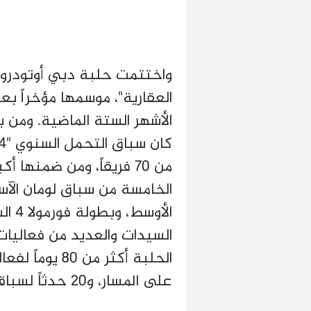
واختتمت حلبة دبي أوتودروم، 
الأشهر الستة الماضية. ومن ب
الخامسة من سباق لومان الآس
الأوس
السيدات والعديد من فعاليات
الحلبة أكثر من 
على المسار، و20 حدثاً لسباقات الرول ريسينغ للمجتمع المحلي.