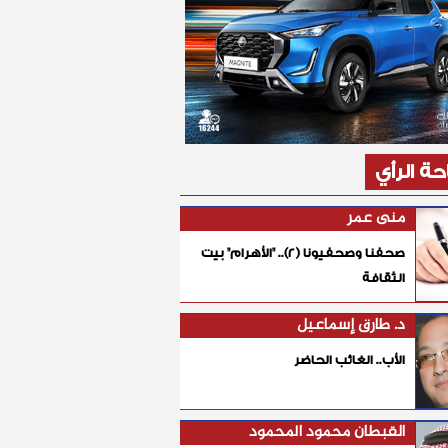
ة الرأي
منى عمر
صحفنا وصحفيونا (٢).. "الأهرام" بيت
الثقافة
د. طارق إسماعيل
الأب.. الغائب الحاضر
القبطان محمود المحمود