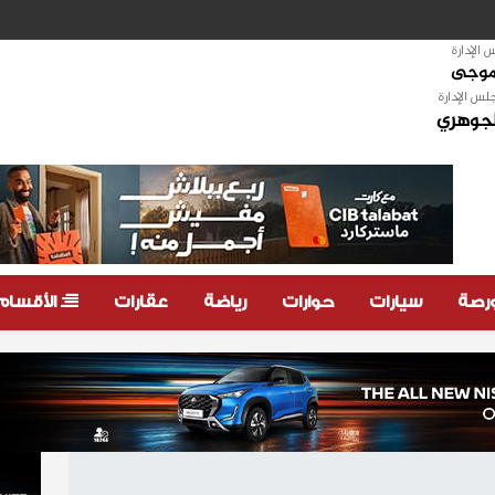
الإدارة
لموجى
لس الإدارة
لجوهري
ورصة
سيارات
حوارات
رياضة
عقارات
الأقسام