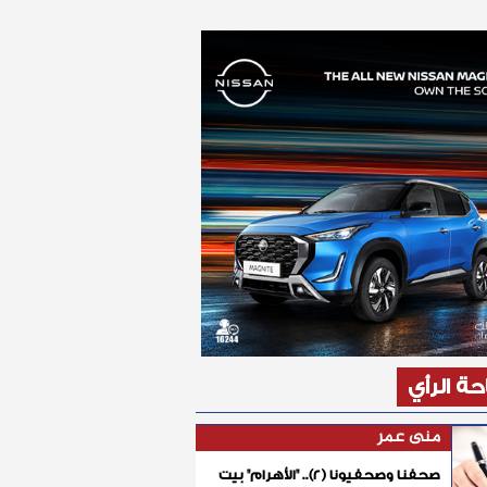
ة الرأي
منى عمر
صحفنا وصحفيونا (٢).. "الأهرام" بيت