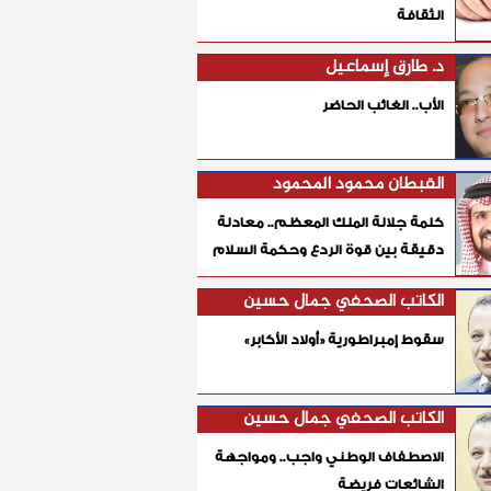
الثقافة
د. طارق إسماعيل
الأب.. الغائب الحاضر
القبطان محمود المحمود
كلمة جلالة الملك المعظم.. معادلة
دقيقة بين قوة الردع وحكمة السلام
الكاتب الصحفي جمال حسين
سقوط إمبراطورية «أولاد الأكابر»
الكاتب الصحفي جمال حسين
الاصطفاف الوطني واجب.. ومواجهة
الشائعات فريضة