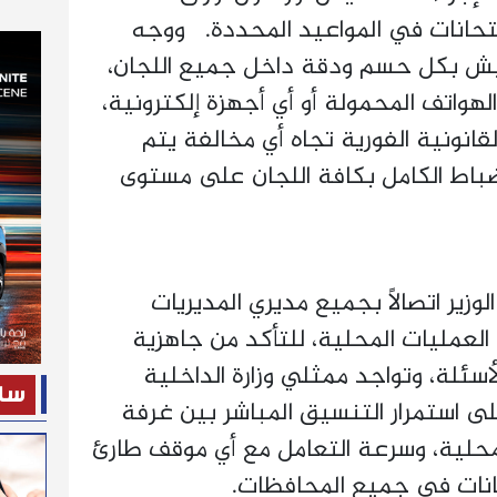
لامتحانات في المواعيد المحددة. ووجه
فتيش بكل حسم ودقة داخل جميع اللجان،
لهواتف المحمولة أو أي أجهزة إلكترونية،
لقانونية الفورية تجاه أي مخالفة يتم
نضباط الكامل بكافة اللجان على مستوى
لوزير اتصالًا بجميع مديري المديريات
العمليات المحلية، للتأكد من جاهزية
أسئلة، وتواجد ممثلي وزارة الداخلية
ساح
على استمرار التنسيق المباشر بين غرفة
لمحلية، وسرعة التعامل مع أي موقف طارئ
حانات في جميع المحافظات.