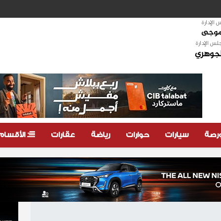
الإدارة
لموجى
لس الإدارة
لجوهري
ورصة
سيارات
حوارات
رياضة
عقارات
الأقسام