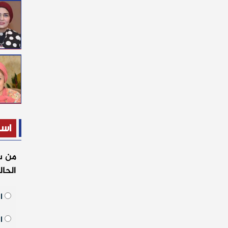
است
من س
الحا
ال
ال