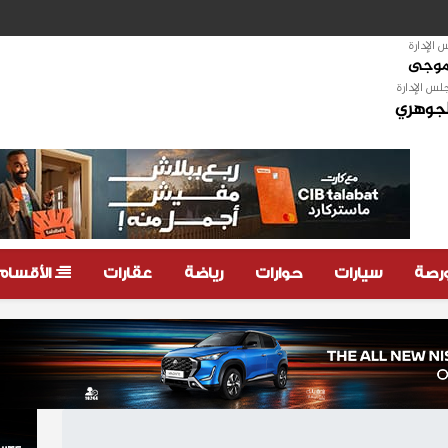
الإدارة
لموجى
لس الإدارة
لجوهري
ورصة
سيارات
حوارات
رياضة
عقارات
الأقسام