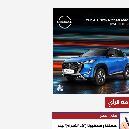
ة الرأي
منى عمر
صحفنا وصحفيونا (٢).. "الأهرام" بيت