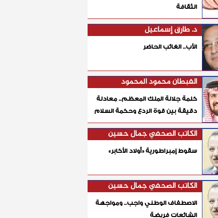
الثقافة
د. طارق إسماعيل
الأب.. الغائب الحاضر
القبطان محمود المحمود
كلمة جلالة الملك المعظم.. معادلة
دقيقة بين قوة الردع وحكمة السلام
الكاتب الصحفي جمال حسين
سقوط إمبراطورية «أولاد الأكابر»
الكاتب الصحفي جمال حسين
الاصطفاف الوطني واجب.. ومواجهة
الشائعات فريضة