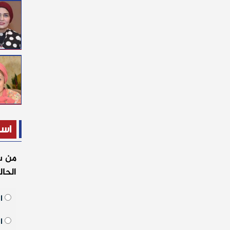
است
من س
الحا
ال
ال