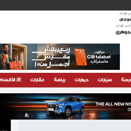
الإدارة
لموجى
لس الإدارة
لجوهري
ورصة
سيارات
حوارات
رياضة
عقارات
الأقسام