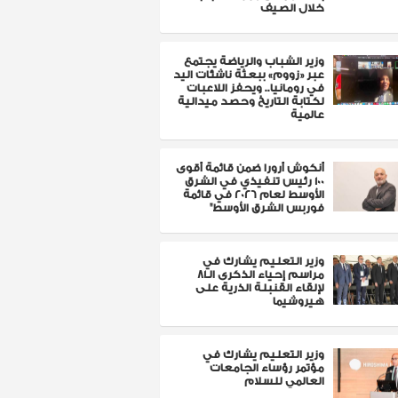
خلال الصيف
وزير الشباب والرياضة يجتمع
عبر «زووم» ببعثة ناشئات اليد
في رومانيا.. ويحفز اللاعبات
لكتابة التاريخ وحصد ميدالية
عالمية
أنكوش أرورا ضمن قائمة أقوى
100 رئيس تنفيذي في الشرق
الأوسط لعام 2026 في قائمة
فوربس الشرق الأوسط"
وزير التعليم يشارك في
مراسم إحياء الذكرى الـ81
لإلقاء القنبلة الذرية على
هيروشيما
وزير التعليم يشارك في
مؤتمر رؤساء الجامعات
العالمي للسلام