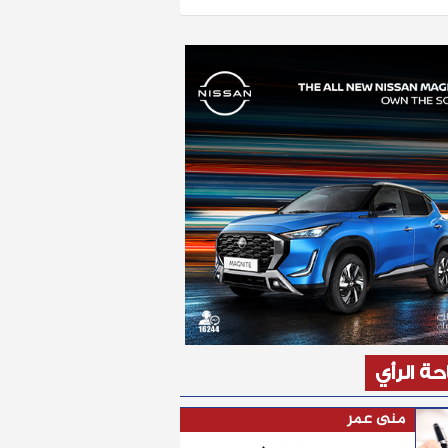
ة الرأي
منى عمر