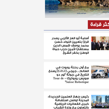
كثر قراءة
أسامة أبو العز الأتربي يصدر
قرارًا بتعيين اللواء حسن
محمد يوسف شمس الدين
مستشارًا لأمين حزب حماة
الوطن بكفر الشيخ
مع أول رحلة روبوت في
العالم .. جيجي (GIGI) يصنع
التاريخ في جولة "تور دو
سويس روبوتيك - Tour de
Suisse Robotique"
رئيس جهاز العلمين الجديدة:
المدينة تواصل استضافة
كبرى الفعاليات الرياضية
بالتعاون مع وزارة الشباب