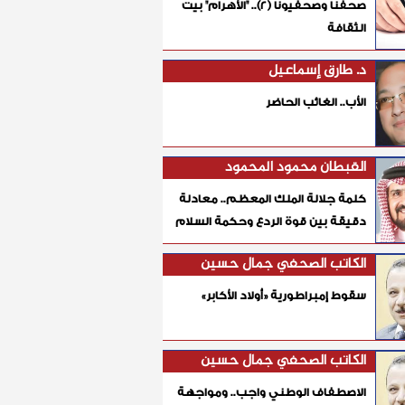
صحفنا وصحفيونا (٢).. "الأهرام" بيت
الثقافة
د. طارق إسماعيل
الأب.. الغائب الحاضر
القبطان محمود المحمود
كلمة جلالة الملك المعظم.. معادلة
دقيقة بين قوة الردع وحكمة السلام
الكاتب الصحفي جمال حسين
سقوط إمبراطورية «أولاد الأكابر»
الكاتب الصحفي جمال حسين
الاصطفاف الوطني واجب.. ومواجهة