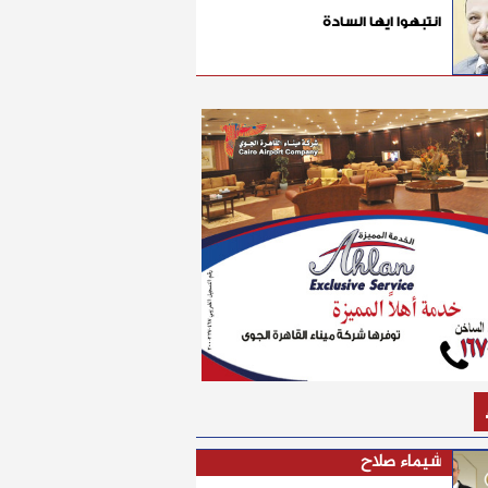
انتبهوا ايها السادة
شيماء صلاح