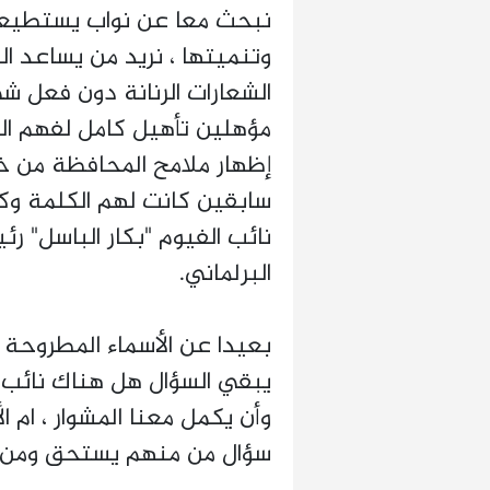
نبحث معا عن نواب يستطيعو
وتنميتها ، نريد من يساعد ال
الشعارات الرنانة دون فعل شئ
مؤهلين تأهيل كامل لفهم ال
إظهار ملامح المحافظة من خل
سابقين كانت لهم الكلمة وكا
نائب الفيوم "بكار الباسل" ر
البرلماني.
بعيدا عن الأسماء المطروحة 
يبقي السؤال هل هناك نائب م
وأن يكمل معنا المشوار ، ام ا
سؤال من منهم يستحق ومن ل