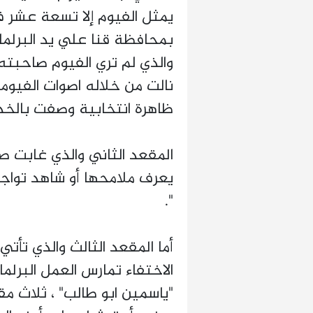
يمثل الفيوم إلا تسعة عشر ف
بمحافظة قنا علي يد البرلم
والذي لم تري الفيوم صاحبته 
نالت من خلاله اصوات الفيو
ظاهرة انتخابية وصفت بالخد
المقعد الثاني والذي غابت ص
يعرف ملامحها أو شاهد تواجد
".
أما المقعد الثالث والذي تأ
الاختفاء تمارس العمل البرلم
"ياسمين ابو طالب" ، ثلاث م