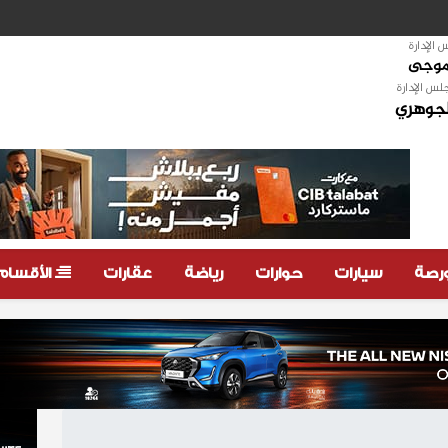
الإدارة
لموجى
لس الإدارة
لجوهري
ورصة
سيارات
حوارات
رياضة
عقارات
الأقسام