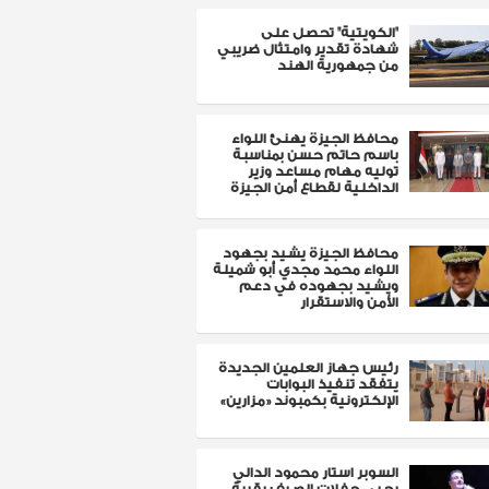
"الكويتية" تحصل على
شهادة تقدير وامتثال ضريبي
من جمهورية الهند
محافظ الجيزة يهنئ اللواء
باسم حاتم حسن بمناسبة
توليه مهام مساعد وزير
الداخلية لقطاع أمن الجيزة
محافظ الجيزة يشيد بجهود
اللواء محمد مجدي أبو شميلة
ويشيد بجهوده في دعم
الأمن والاستقرار
رئيس جهاز العلمين الجديدة
يتفقد تنفيذ البوابات
الإلكترونية بكمبوند «مزارين»
السوبر استار محمود الدالي
يحيي حفلات الصيف بقرية