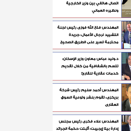
اتصال هاتفي بين وزير الخارجية
ونظيره العماني
المهندس فتح الله فوزى رئيس لجنة
التشييد لرجال الأعمال: جريدة
محترمة تسير على الطريق الصحيح
د.وليد عباس معاون وزير الإسكان:
تتسم بالشفافية من خلال تقديم
خدمات عقارية للقارئ
المهندس أحمد سليم رئيس شركة
بريكزى: تقوم بنشر وتوعية السوق
العقارى
المهندس علاء فكرى رئيس مجلس
إدارة بيتا إيجيبت: أثبتت حكمة الجرائد