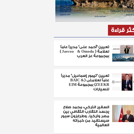
كثر قراءة
تعيين "أحمد على" مديراً عاماً
لعلامة ( Jaecoo & Omoda )
بمجموعة عز العرب
تعيين "تيمور إسماعيل" مديراً
عاماً لعلامتى (BAIC &
ZEEKR) بمجموعة EIM
للسيارات
السفير التركي: محمد صلاح
يجسد التقارب الثقافي بين
مصر وتركيا.. وطرابزون سبور
سيستفيد من خبراته
العالمية