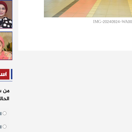
IMG-20240924-WA00
است
من س
الحا
ال
ال