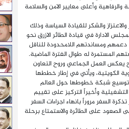
ة والرفاهية وأعلى معايير الامن والسلامة
والاعتزاز والشكر للقيادة السياسة وذلك
مجلس الادارة في قيادة الطائر الازرق نحو
لى دعمهم ومساندتهم اللامحدودة للناقل
تهم المستمرة له طوال الفترة الماضية.
ح يعكس العمل الجماعي وروح التعاون
ية الكويتية، ويأتي في إطار خططها
ا وتوسيع شبكة خطوطها حول العالم
تشغيلية وأخيراً التركيز على تقييم
كرة السفر مروراً بانهاء اجراءات السفر
كاب T4 وصولاً إلى الصعود على الطائرة والاستمتاع برحلة