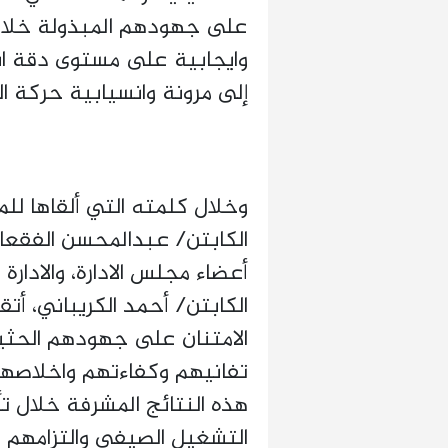
على جهودهم المبذولة خلال
وايجابية على مستوى دقة ان
إلى مرونة وانسيابية حركة الس
وخلال كلمته التي ألقاها لل
الكابتن/ عبدالمحسن الفقعان
أعضاء مجلس الادارة، والادار
الكابتن/ أحمد الكريباني، أت
الامتنان على جهودهم الحثي
تفانيهم وكفاءتهم واخلاصهم، 
هذه النتائج المشرفة خلال 
التشغيل الصيفي والتزامهم 