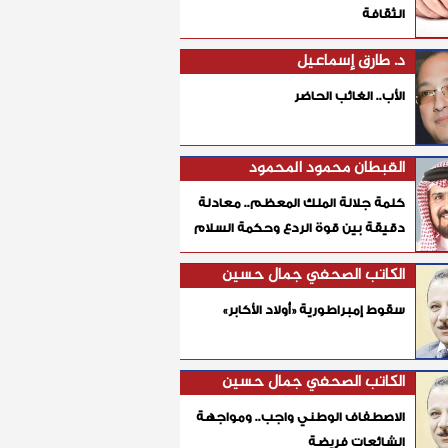
الثقافة
د. طارق إسماعيل
الأب.. الغائب الحاضر
القبطان محمود المحمود
كلمة جلالة الملك المعظم.. معادلة
دقيقة بين قوة الردع وحكمة السلام
الكاتب الصحفي جمال حسين
سقوط إمبراطورية «أولاد الأكابر»
الكاتب الصحفي جمال حسين
الاصطفاف الوطني واجب.. ومواجهة
الشائعات فريضة