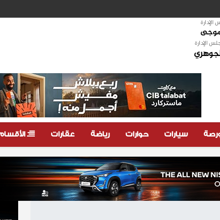
الإدارة
لموجى
لس الإدارة
لجوهري
ورصة
سيارات
حوارات
رياضة
عقارات
الأقسام