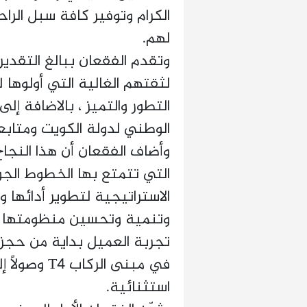
الكرام وتوفير كافة سبل الراح
لهم.
وتقدم الفقعان ببالغ التقدير 
لثقتهم الغالية التي أولوها ل
التطور والتميز ، بالاضافة إ
الوطني لدولة الكويت ومتابع
وأضاف الفقعان أن هذا النجا
التي تتمتع بها الخطوط الجو
الاستراتيجية لتطوير أدائه
وتنمية وتحسين منظومتها ال
تجربة العميل بداية من حجز تذ
في مبنى الر
استثنائية.