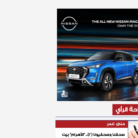
ة الرأي
منى عمر
صحفنا وصحفيونا (٢).. "الأهرام" بيت